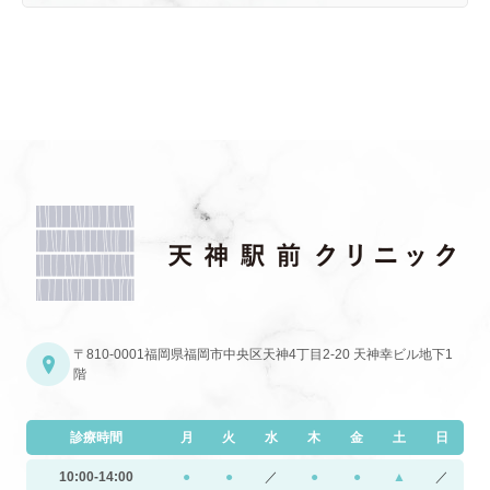
〒810-0001
福岡県福岡市中央区天神4丁目2-20 天神幸ビル地下1
階
診療時間
月
火
水
木
金
土
日
10:00-14:00
●
●
／
●
●
▲
／